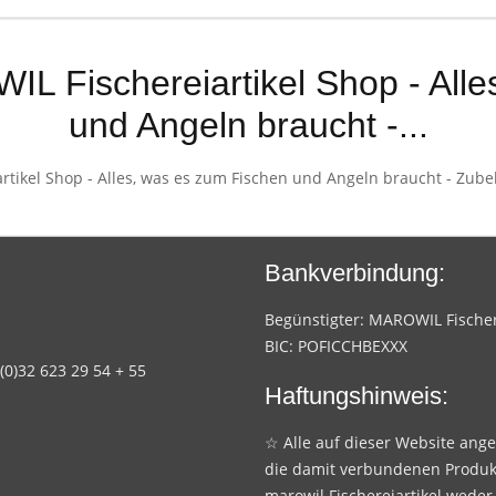
Fischereiartikel Shop - Alles
und Angeln braucht -...
kel Shop - Alles, was es zum Fischen und Angeln braucht - Zubehö
Bankverbindung:
Begünstigter: MAROWIL Fischere
BIC: POFICCHBEXXX
 (0)32 623 29 54 + 55
Haftungshinweis:
☆ Alle auf dieser Website ang
die damit verbundenen Produk
marowil Fischereiartikel weder