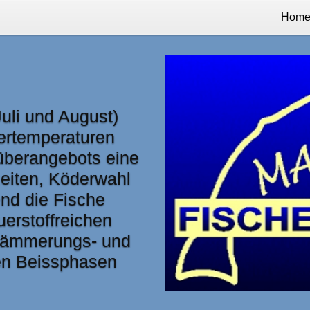
Hom
li und August)
ertemperaturen
überangebots eine
eiten, Köderwahl
nd die Fische
uerstoffreichen
 Dämmerungs- und
ten Beissphasen