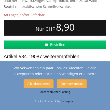
Räuchern usw. 100%iges Naturprodukt, ohne Zusatzstoffe!
Beutel mit praktischem Schnellverschluss.
An Lager, sofort lieferbar.
8,90
Nur CHF
Bestellen
Artikel #34-19087 weiterempfehlen
Wir verwenden ein paar Cookies. Möchten Sie alle
akzeptieren oder nur die notwendigen erlauben?
ZUBEHÖR ALLGEMEIN
Alle akzeptieren
Nur notwendige
Batterien (#8-8262000)
Datenschutzerklärung
Cookie Consent by
top-app.ch