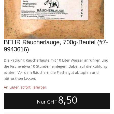
BEHR Räucherlauge, 700g-Beutel (#7-
9943616)
Die Packung Räucherlauge mit 10 Liter Wasser anrühren und
die Fische etwa 10 Stunden einlegen. Dabei auf die Kühlung
achten. Vor dem Räuchern die Fische gut abtupfen und
abtrocknen lassen.
An Lager, sofort lieferbar.
8,50
Nur CHF