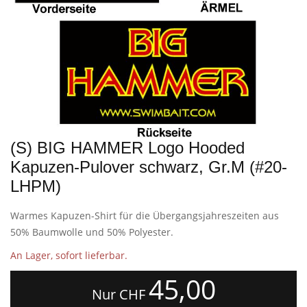
(S) BIG HAMMER Logo Hooded
Kapuzen-Pulover schwarz, Gr.M (#20-
LHPM)
Warmes Kapuzen-Shirt für die Übergangsjahreszeiten aus
50% Baumwolle und 50% Polyester.
An Lager, sofort lieferbar.
45,00
Nur CHF