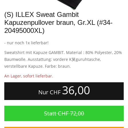
(S) ILLEX Sweat Gambit
Kapuzenpullover braun, Gr.XL (#34-
20495000XL)
- nur noch 1x lieferbar!
Sweatshirt mit Kapuze GAMBIT. Material : 80% Polyester, 20%
Baumwolle. Ausstattung: vordere K舅guruhtasche,
verstellbare Kapuze. Farbe: braun.
An Lager, sofort lieferbar.
36,00
Nur CHF
Statt CHF 72,00