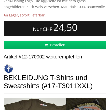
Zeck-Fishing Logo. Die R點kseite ist mit dem gross
abgebildeten Zeck-Wels versehen. Material: 100% Baumwolle.
An Lager, sofort lieferbar.
24,50
Nur CHF
Bestellen
Artikel #12-170002 weiterempfehlen
BEKLEIDUNG T-Shirts und
Sweatshirts (#17-T3011XXL)