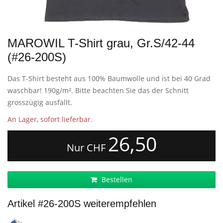
MAROWIL T-Shirt grau, Gr.S/42-44
(#26-200S)
Das T-Shirt besteht aus 100% Baumwolle und ist bei 40 Grad
waschbar! 190g/m². Bitte beachten Sie das der Schnitt
grosszügig ausfällt.
An Lager, sofort lieferbar.
26,50
Nur CHF
Bestellen
Artikel #26-200S weiterempfehlen