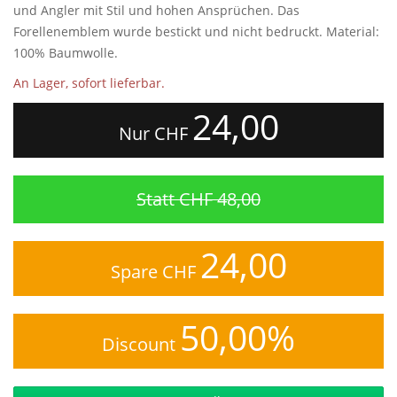
und Angler mit Stil und hohen Ansprüchen. Das
Forellenemblem wurde bestickt und nicht bedruckt. Material:
100% Baumwolle.
An Lager, sofort lieferbar.
24,00
Nur CHF
Statt CHF 48,00
24,00
Spare CHF
50,00%
Discount