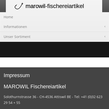
marowil
-fischereiartikel
Toggle
navigation
Home
Informationen
Unser Sortiment
Impressum
MAROWIL Fischereiartikel
Solothurnstrasse 36 - CH-4536 Attiswil BE - Tel: +41 (0)32 623
29 54 + 55