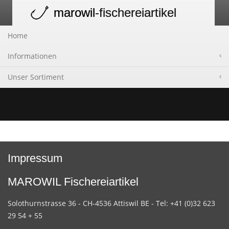
marowil
-fischereiartikel
Toggle
navigation
Home
Informationen
Unser Sortiment
Impressum
MAROWIL Fischereiartikel
Solothurnstrasse 36 - CH-4536 Attiswil BE - Tel: +41 (0)32 623
29 54 + 55