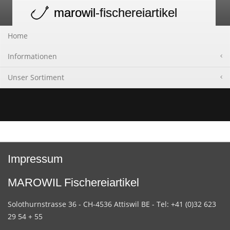
marowil
-fischereiartikel
Toggle
navigation
Home
Informationen
Unser Sortiment
Impressum
MAROWIL Fischereiartikel
Solothurnstrasse 36 - CH-4536 Attiswil BE - Tel: +41 (0)32 623
29 54 + 55