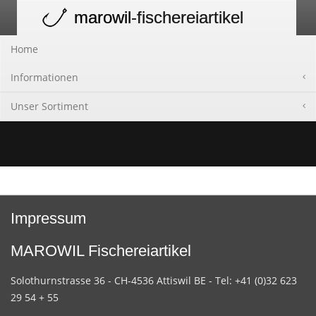
marowil
-fischereiartikel
Toggle
navigation
Home
Informationen
Unser Sortiment
Impressum
MAROWIL Fischereiartikel
Solothurnstrasse 36 - CH-4536 Attiswil BE - Tel: +41 (0)32 623
29 54 + 55