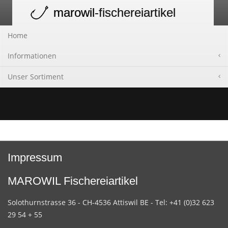
marowil
-fischereiartikel
Toggle
navigation
Home
Informationen
Unser Sortiment
Impressum
MAROWIL Fischereiartikel
Solothurnstrasse 36 - CH-4536 Attiswil BE - Tel: +41 (0)32 623
29 54 + 55