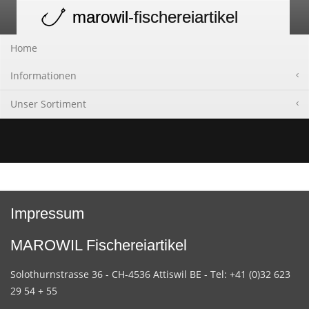
marowil
-fischereiartikel
Toggle
navigation
Home
Informationen
Unser Sortiment
Impressum
MAROWIL Fischereiartikel
Solothurnstrasse 36 - CH-4536 Attiswil BE - Tel: +41 (0)32 623
29 54 + 55