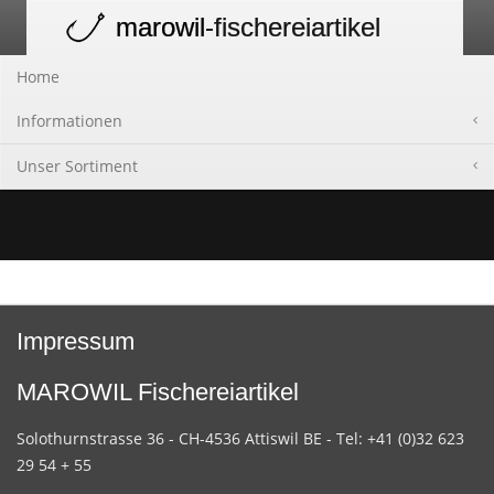
marowil
-fischereiartikel
Toggle
navigation
Home
Informationen
Unser Sortiment
Impressum
MAROWIL Fischereiartikel
Solothurnstrasse 36 - CH-4536 Attiswil BE - Tel: +41 (0)32 623
29 54 + 55