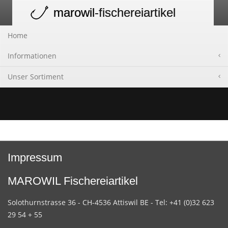
marowil
-fischereiartikel
Toggle
navigation
Home
Informationen
Unser Sortiment
Impressum
MAROWIL Fischereiartikel
Solothurnstrasse 36 - CH-4536 Attiswil BE - Tel: +41 (0)32 623
29 54 + 55