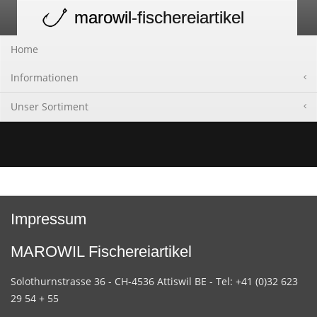
marowil
-fischereiartikel
Toggle
navigation
Home
Informationen
Unser Sortiment
Impressum
MAROWIL Fischereiartikel
Solothurnstrasse 36 - CH-4536 Attiswil BE - Tel: +41 (0)32 623
29 54 + 55