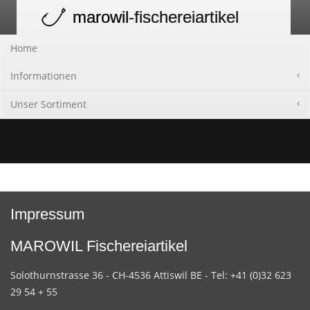
marowil
-fischereiartikel
Toggle
navigation
Home
Informationen
Unser Sortiment
Impressum
MAROWIL Fischereiartikel
Solothurnstrasse 36 - CH-4536 Attiswil BE - Tel: +41 (0)32 623
29 54 + 55