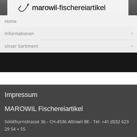
marowil
-fischereiartikel
Toggle
navigation
Home
Informationen
Unser Sortiment
Impressum
MAROWIL Fischereiartikel
Solothurnstrasse 36 - CH-4536 Attiswil BE - Tel: +41 (0)32 623
29 54 + 55