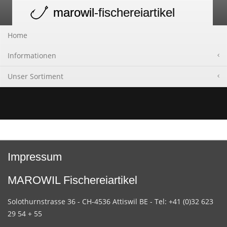
marowil
-fischereiartikel
Toggle
navigation
Home
Informationen
Unser Sortiment
Impressum
MAROWIL Fischereiartikel
Solothurnstrasse 36 - CH-4536 Attiswil BE - Tel: +41 (0)32 623
29 54 + 55