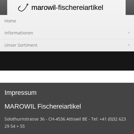
marowil
-fischereiartikel
Toggle
navigation
Home
Informationen
Unser Sortiment
Impressum
MAROWIL Fischereiartikel
Solothurnstrasse 36 - CH-4536 Attiswil BE - Tel: +41 (0)32 623
29 54 + 55