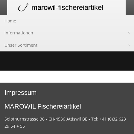
marowil
-fischereiartikel
Toggle
navigation
Home
Informationen
Unser Sortiment
Impressum
MAROWIL Fischereiartikel
Solothurnstrasse 36 - CH-4536 Attiswil BE - Tel: +41 (0)32 623
29 54 + 55