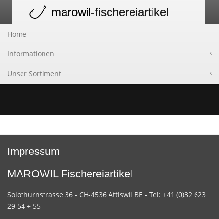
marowil
-fischereiartikel
Toggle
navigation
Home
Informationen
Unser Sortiment
Impressum
MAROWIL Fischereiartikel
Solothurnstrasse 36 - CH-4536 Attiswil BE - Tel: +41 (0)32 623
29 54 + 55