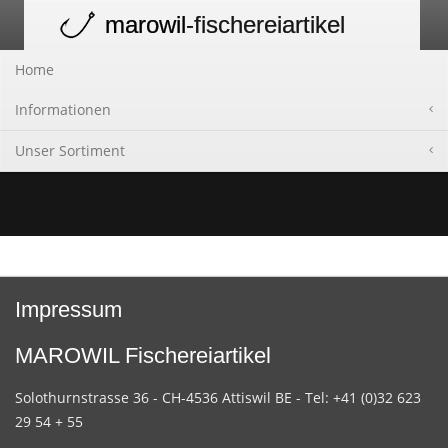
marowil
-fischereiartikel
Toggle
navigation
Home
Informationen
Unser Sortiment
Impressum
MAROWIL Fischereiartikel
Solothurnstrasse 36 - CH-4536 Attiswil BE - Tel: +41 (0)32 623
29 54 + 55