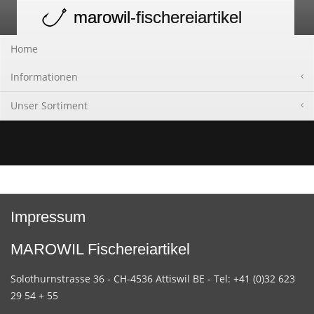
marowil
-fischereiartikel
Toggle
navigation
Home
Informationen
Unser Sortiment
Impressum
MAROWIL Fischereiartikel
Solothurnstrasse 36 - CH-4536 Attiswil BE - Tel: +41 (0)32 623
29 54 + 55