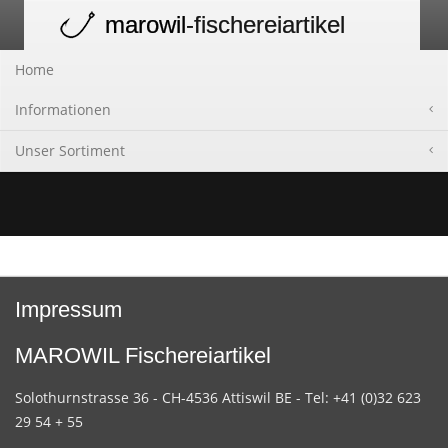
marowil
-fischereiartikel
Toggle
navigation
Home
Informationen
Unser Sortiment
Impressum
MAROWIL Fischereiartikel
Solothurnstrasse 36 - CH-4536 Attiswil BE - Tel: +41 (0)32 623
29 54 + 55