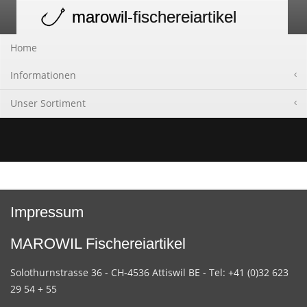
marowil
-fischereiartikel
Toggle
navigation
Home
Informationen
Unser Sortiment
Impressum
MAROWIL Fischereiartikel
Solothurnstrasse 36 - CH-4536 Attiswil BE - Tel: +41 (0)32 623
29 54 + 55