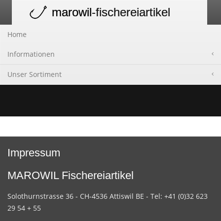
marowil
-fischereiartikel
Toggle
navigation
Home
Informationen
Unser Sortiment
Impressum
MAROWIL Fischereiartikel
Solothurnstrasse 36 - CH-4536 Attiswil BE - Tel: +41 (0)32 623
29 54 + 55