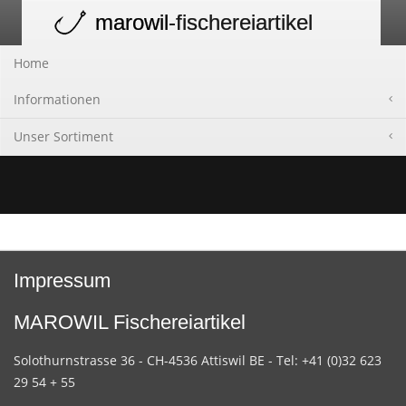
marowil
-fischereiartikel
Toggle
navigation
Home
Informationen
Unser Sortiment
Impressum
MAROWIL Fischereiartikel
Solothurnstrasse 36 - CH-4536 Attiswil BE - Tel: +41 (0)32 623
29 54 + 55