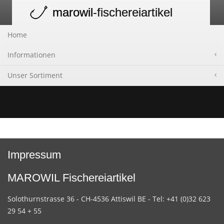
marowil
-fischereiartikel
Toggle
navigation
Home
Informationen
Unser Sortiment
Impressum
MAROWIL Fischereiartikel
Solothurnstrasse 36 - CH-4536 Attiswil BE - Tel: +41 (0)32 623
29 54 + 55