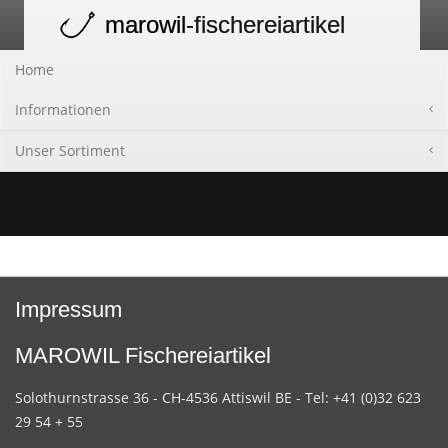
marowil
-fischereiartikel
Toggle
navigation
Home
Informationen
Unser Sortiment
Impressum
MAROWIL Fischereiartikel
Solothurnstrasse 36 - CH-4536 Attiswil BE - Tel: +41 (0)32 623
29 54 + 55