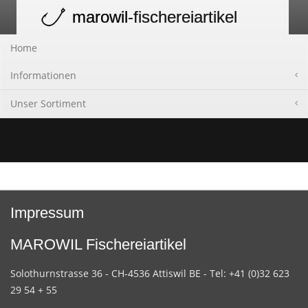
marowil
-fischereiartikel
Toggle
navigation
Home
Informationen
Unser Sortiment
Impressum
MAROWIL Fischereiartikel
Solothurnstrasse 36 - CH-4536 Attiswil BE - Tel: +41 (0)32 623
29 54 + 55