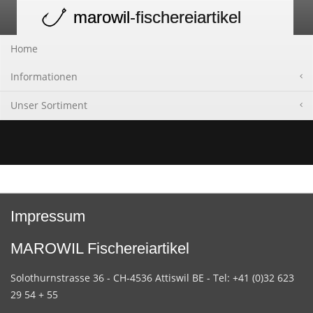
marowil
-fischereiartikel
Toggle
navigation
Home
Informationen
Unser Sortiment
Impressum
MAROWIL Fischereiartikel
Solothurnstrasse 36 - CH-4536 Attiswil BE - Tel: +41 (0)32 623
29 54 + 55