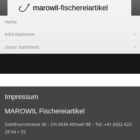
marowil
-fischereiartikel
Toggle
navigation
Home
Informationen
Unser Sortiment
Impressum
MAROWIL Fischereiartikel
Solothurnstrasse 36 - CH-4536 Attiswil BE - Tel: +41 (0)32 623
29 54 + 55