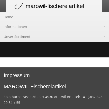
marowil
-fischereiartikel
Toggle
navigation
Home
Informationen
Unser Sortiment
Impressum
MAROWIL Fischereiartikel
Solothurnstrasse 36 - CH-4536 Attiswil BE - Tel: +41 (0)32 623
29 54 + 55