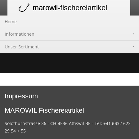
marowil
-fischereiartikel
Toggle
navigation
Home
Informationen
Unser Sortiment
Impressum
MAROWIL Fischereiartikel
Solothurnstrasse 36 - CH-4536 Attiswil BE - Tel: +41 (0)32 623
29 54 + 55