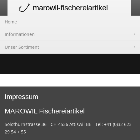
marowil
-fischereiartikel
Toggle
navigation
Home
Informationen
Unser Sortiment
Impressum
MAROWIL Fischereiartikel
Solothurnstrasse 36 - CH-4536 Attiswil BE - Tel: +41 (0)32 623
29 54 + 55