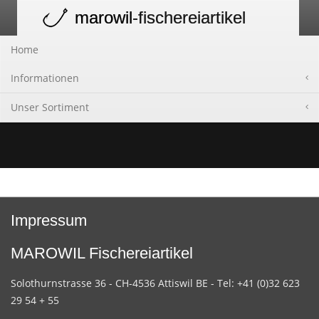
marowil
-fischereiartikel
Toggle
navigation
Home
Informationen
Unser Sortiment
Impressum
MAROWIL Fischereiartikel
Solothurnstrasse 36 - CH-4536 Attiswil BE - Tel: +41 (0)32 623
29 54 + 55