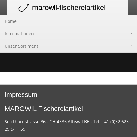
marowil
-fischereiartikel
Toggle
navigation
Home
Informationen
Unser Sortiment
Impressum
MAROWIL Fischereiartikel
Solothurnstrasse 36 - CH-4536 Attiswil BE - Tel: +41 (0)32 623
29 54 + 55