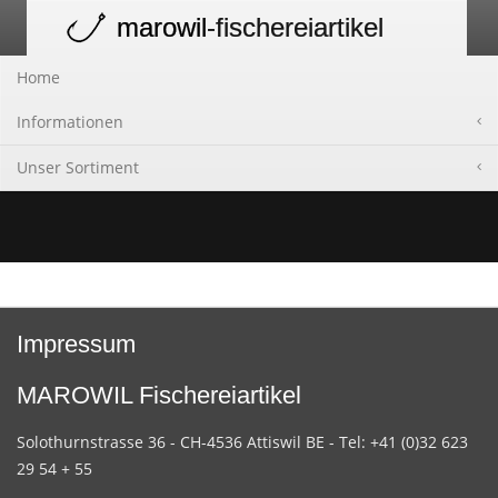
marowil
-fischereiartikel
Toggle
navigation
Home
Informationen
Unser Sortiment
Impressum
MAROWIL Fischereiartikel
Solothurnstrasse 36 - CH-4536 Attiswil BE - Tel: +41 (0)32 623
29 54 + 55