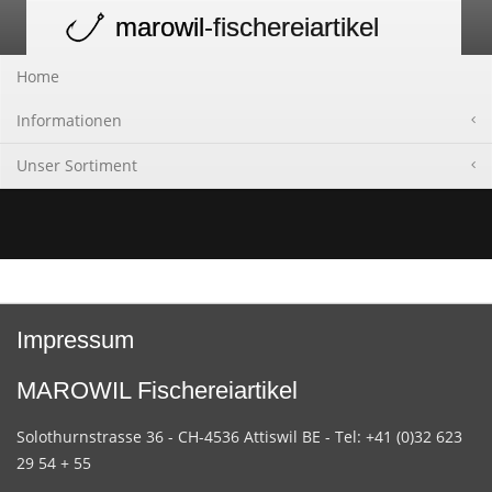
marowil
-fischereiartikel
Toggle
navigation
Home
Informationen
Unser Sortiment
Impressum
MAROWIL Fischereiartikel
Solothurnstrasse 36 - CH-4536 Attiswil BE - Tel: +41 (0)32 623
29 54 + 55