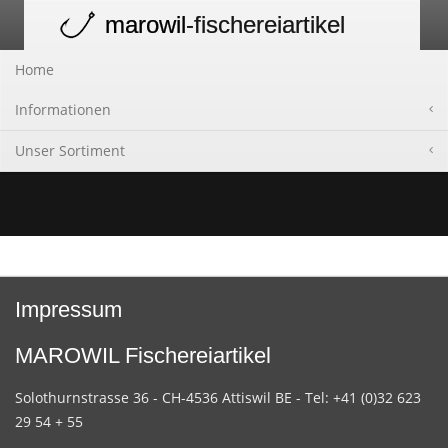
marowil
-fischereiartikel
Toggle
navigation
Home
Informationen
Unser Sortiment
Impressum
MAROWIL Fischereiartikel
Solothurnstrasse 36 - CH-4536 Attiswil BE - Tel: +41 (0)32 623
29 54 + 55