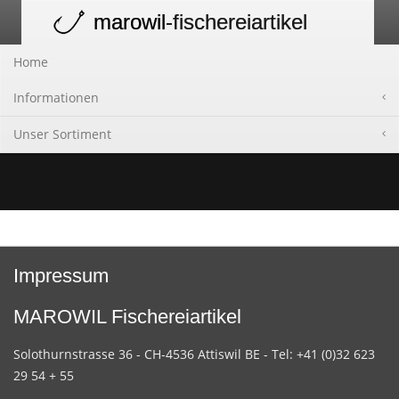
marowil
-fischereiartikel
Toggle
navigation
Home
Informationen
Unser Sortiment
Impressum
MAROWIL Fischereiartikel
Solothurnstrasse 36 - CH-4536 Attiswil BE - Tel: +41 (0)32 623
29 54 + 55