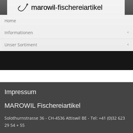
marowil
-fischereiartikel
Toggle
navigation
Home
Informationen
Unser Sortiment
Impressum
MAROWIL Fischereiartikel
Solothurnstrasse 36 - CH-4536 Attiswil BE - Tel: +41 (0)32 623
29 54 + 55