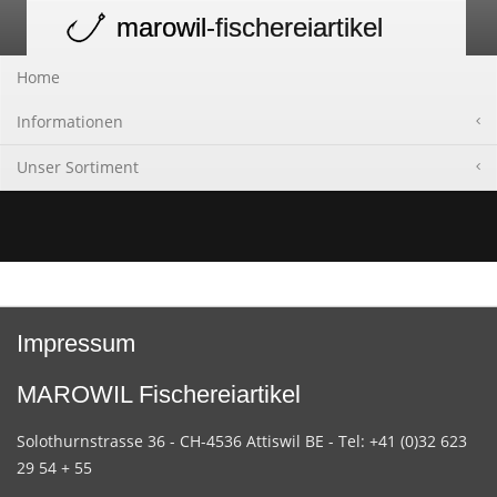
marowil
-fischereiartikel
Toggle
navigation
Home
Informationen
Unser Sortiment
Impressum
MAROWIL Fischereiartikel
Solothurnstrasse 36 - CH-4536 Attiswil BE - Tel: +41 (0)32 623
29 54 + 55