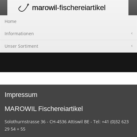
marowil
-fischereiartikel
Toggle
navigation
Home
Informationen
Unser Sortiment
Impressum
MAROWIL Fischereiartikel
Solothurnstrasse 36 - CH-4536 Attiswil BE - Tel: +41 (0)32 623
29 54 + 55