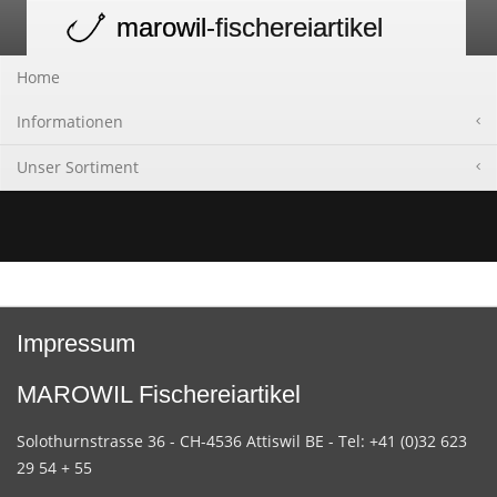
marowil
-fischereiartikel
Toggle
navigation
Home
Informationen
Unser Sortiment
Impressum
MAROWIL Fischereiartikel
Solothurnstrasse 36 - CH-4536 Attiswil BE - Tel: +41 (0)32 623
29 54 + 55