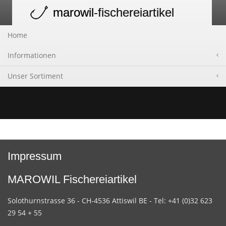
marowil
-fischereiartikel
Toggle
navigation
Home
Informationen
Unser Sortiment
Impressum
MAROWIL Fischereiartikel
Solothurnstrasse 36 - CH-4536 Attiswil BE - Tel: +41 (0)32 623
29 54 + 55