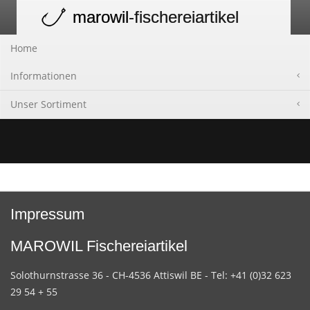
marowil
-fischereiartikel
Toggle
navigation
Home
Informationen
Unser Sortiment
Impressum
MAROWIL Fischereiartikel
Solothurnstrasse 36 - CH-4536 Attiswil BE - Tel: +41 (0)32 623
29 54 + 55