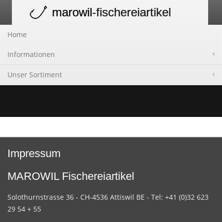
marowil
-fischereiartikel
Toggle
navigation
Home
Informationen
Unser Sortiment
Impressum
MAROWIL Fischereiartikel
Solothurnstrasse 36 - CH-4536 Attiswil BE - Tel: +41 (0)32 623
29 54 + 55