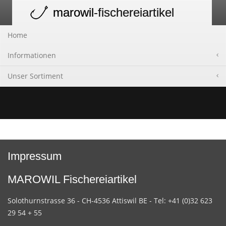
marowil
-fischereiartikel
Toggle
navigation
Home
Informationen
Unser Sortiment
Impressum
MAROWIL Fischereiartikel
Solothurnstrasse 36 - CH-4536 Attiswil BE - Tel: +41 (0)32 623
29 54 + 55