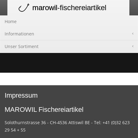
marowil
-fischereiartikel
Toggle
navigation
Home
Informationen
Unser Sortiment
Impressum
MAROWIL Fischereiartikel
Solothurnstrasse 36 - CH-4536 Attiswil BE - Tel: +41 (0)32 623
29 54 + 55