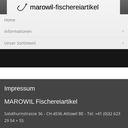
marowil
-fischereiartikel
Toggle
navigation
Home
Informationen
Unser Sortiment
Impressum
MAROWIL Fischereiartikel
Solothurnstrasse 36 - CH-4536 Attiswil BE - Tel: +41 (0)32 623
29 54 + 55