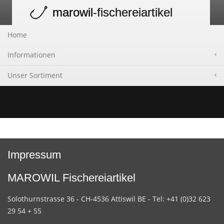
marowil
-fischereiartikel
Toggle
navigation
Home
Informationen
Unser Sortiment
Impressum
MAROWIL Fischereiartikel
Solothurnstrasse 36 - CH-4536 Attiswil BE - Tel: +41 (0)32 623
29 54 + 55