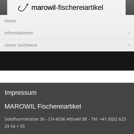
marowil
-fischereiartikel
Toggle
navigation
Home
Informationen
Unser Sortiment
Impressum
MAROWIL Fischereiartikel
Solothurnstrasse 36 - CH-4536 Attiswil BE - Tel: +41 (0)32 623
29 54 + 55